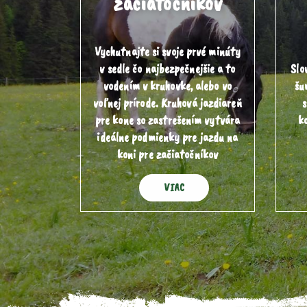
začiatočníkov
Vychutnajte si svoje prvé minúty
v sedle čo najbezpečnejšie a to
Slo
vodením v kruhovke, alebo vo
šu
voľnej prírode. Kruhová jazdiareň
s
pre kone so zastrešením vytvára
k
ideálne podmienky pre jazdu na
koni pre začiatočníkov
VIAC