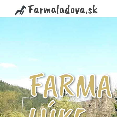
Farma na Samelovej lúke | Farmaladova.sk
Farmaladova.sk
FARMA 