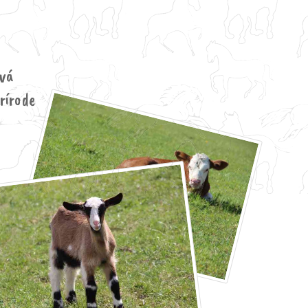
ová
prírode