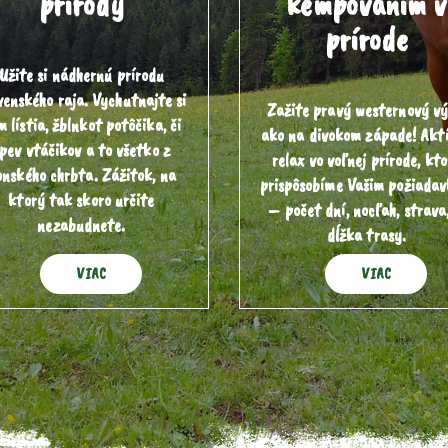
prírody
kempovaním v
prírode
Užite si nádhernú prírodu
venského raja. Vychutnajte si
Zažite pravý westernový vý
m lístia, žblnkot potôčika, či
ako na divokom západe! Akt
pev vtáčikov a to všetko z
relax vo voľnej prírode, kt
onského chrbta. Zážitok, na
prispôsobíme Vašim požiada
ktorý tak skoro určite
– počet dní, nocľah, strava,
nezabudnete.
dĺžka trasy.
VIAC
VIAC