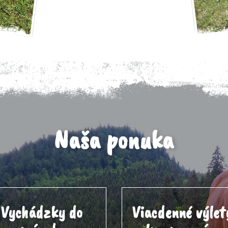
Naša ponuka
Vychádzky do
Viacdenné výlet