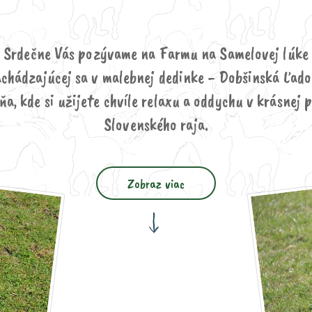
Srdečne Vás pozývame na Farmu na Samelovej lúke
chádzajúcej sa v malebnej dedinke - Dobšinská Ľad
a, kde si užijete chvíle relaxu a oddychu v krásnej 
Slovenského raja.
Zobraz viac