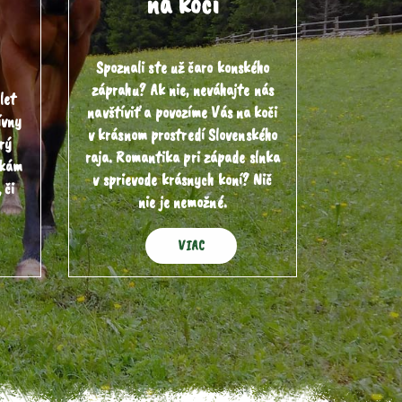
na koči
Spoznali ste už čaro konského
záprahu? Ak nie, neváhajte nás
let
navštíviť a povozíme Vás na koči
ívny
v krásnom prostredí Slovenského
orý
raja. Romantika pri západe slnka
vkám
v sprievode krásnych koní? Nič
 či
nie je nemožné.
VIAC