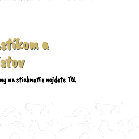
astíkom a
istov
ny na stiahnutie najdete TU.