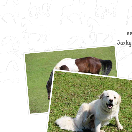
na
Jaskyň