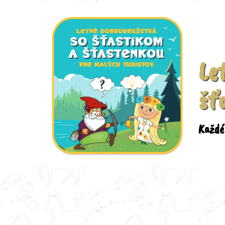
Le
šť
Každé 