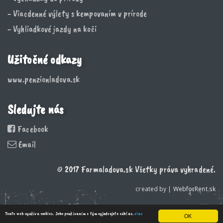
- Viacdenné výlety s kempovaním v prírode
- Vyhliadkové jazdy na koči
Užitočné odkazy
www.penzionladova.sk
Sledujte nás
Facebook
Email
© 2017 Farmaladova.sk Všetky práva vyhradené.
created by |
WebforRent.sk
Tento web využíva cookies. Jeho používaním s tým vyjadrujete súhlas.
viac
OK