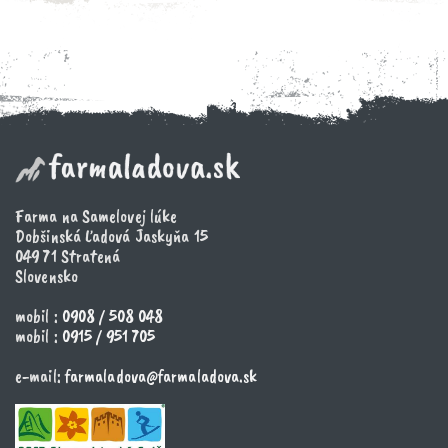
Farma na Samelovej lúke
Dobšinská Ľadová Jaskyňa 15
049 71 Stratená
Slovensko
mobil :
0908 / 508 048
mobil :
0915 / 951 705
e-mail:
farmaladova@farmaladova.sk