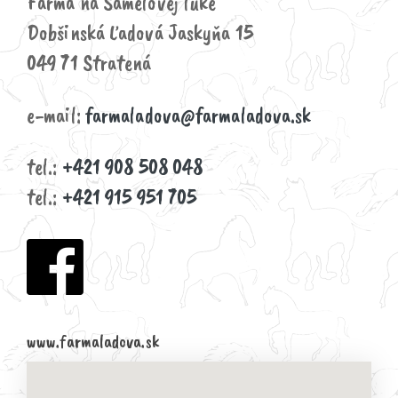
Farma na Samelovej lúke
Dobšinská Ľadová Jaskyňa 15
049 71 Stratená
e-mail:
farmaladova@farmaladova.sk
tel.:
+421 908 508 048
tel.:
+421 915 951 705
www.farmaladova.sk